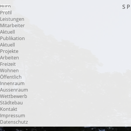
Büro
S P
Profil
Leistungen
Mitarbeiter
Aktuell
Publikation
Aktuell
Projekte
Arbeiten
Freizeit
Wohnen
Öffentlich
Innenraum
Aussenraum
Wettbewerb
Städtebau
Kontakt
Impressum
Datenschutz